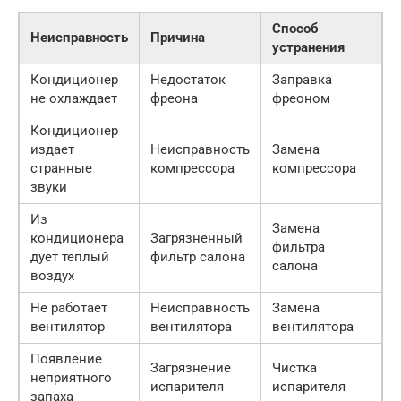
Способ
Неисправность
Причина
устранения
Кондиционер
Недостаток
Заправка
не охлаждает
фреона
фреоном
Кондиционер
издает
Неисправность
Замена
странные
компрессора
компрессора
звуки
Из
Замена
кондиционера
Загрязненный
фильтра
дует теплый
фильтр салона
салона
воздух
Не работает
Неисправность
Замена
вентилятор
вентилятора
вентилятора
Появление
Загрязнение
Чистка
неприятного
испарителя
испарителя
запаха