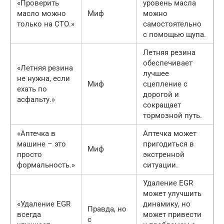
«Проверить
уровень масла
масло можно
Миф
можно
только на СТО.»
самостоятельно
с помощью щупа.
Летняя резина
обеспечивает
«Летняя резина
лучшее
не нужна, если
Миф
сцепление с
ехать по
дорогой и
асфальту.»
сокращает
тормозной путь.
«Аптечка в
Аптечка может
машине – это
пригодиться в
Миф
просто
экстренной
формальность.»
ситуации.
Удаление EGR
может улучшить
«Удаление EGR
динамику, но
Правда, но
всегда
может привести
с