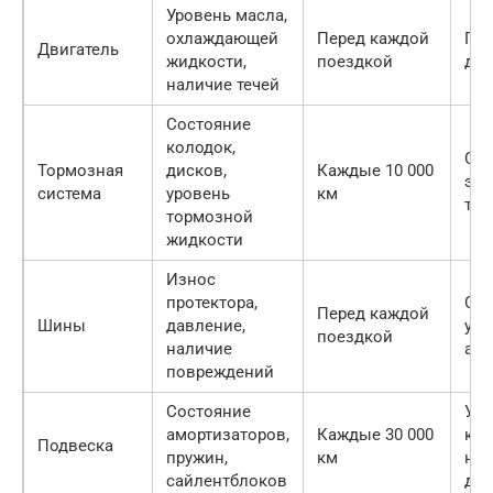
Уровень масла,
охлаждающей
Перед каждой
Пер
Двигатель
жидкости,
поездкой
дет
наличие течей
Состояние
колодок,
Сн
Тормозная
дисков,
Каждые 10 000
эф
система
уровень
км
то
тормозной
жидкости
Износ
протектора,
Сн
Перед каждой
Шины
давление,
упр
поездкой
наличие
акв
повреждений
Состояние
Уху
амортизаторов,
Каждые 30 000
ком
Подвеска
пружин,
км
нес
сайлентблоков
дор