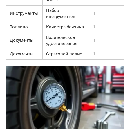
жилет
Набор
Инструменты
1
2 
инструментов
Топливо
Канистра бензина
1
80
Водительское
Документы
1
—
удостоверение
Документы
Страховой полис
1
—