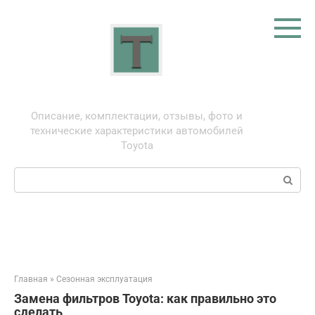
Перейти
к
контенту
Тойота: про автомобили
Описание, комплектации, отзывы, фото и
технические характеристики автомобилей
Toyota
Поиск:
Главная
»
Сезонная эксплуатация
Замена фильтров Toyota: как правильно это
сделать