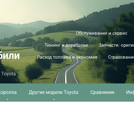
Обслуживание и сервис
Тюнинг и доработки
Запчасти: ориги
били
Расход топлива и экономия
Страховани
 Toyota
Королла
Другие модели Toyota
Сравнение
Ин