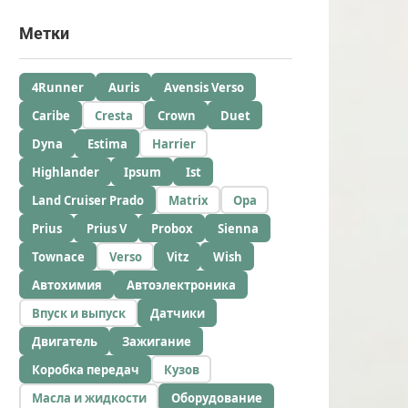
Метки
4Runner
Auris
Avensis Verso
Caribe
Cresta
Crown
Duet
Dyna
Estima
Harrier
Highlander
Ipsum
Ist
Land Cruiser Prado
Matrix
Opa
Prius
Prius V
Probox
Sienna
Townace
Verso
Vitz
Wish
Автохимия
Автоэлектроника
Впуск и выпуск
Датчики
Двигатель
Зажигание
Коробка передач
Кузов
Масла и жидкости
Оборудование