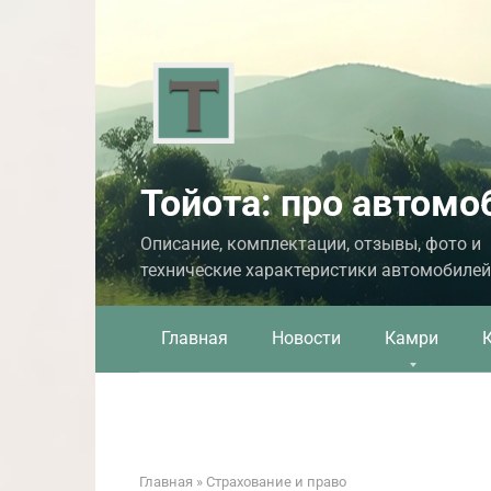
Перейти
к
контенту
Тойота: про автомо
Описание, комплектации, отзывы, фото и
технические характеристики автомобилей
Главная
Новости
Камри
Главная
»
Страхование и право