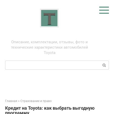
Перейти
к
контенту
Тойота: про автомобили
Описание, комплектации, отзывы, фото и
технические характеристики автомобилей
Toyota
Поиск:
Главная
»
Страхование и право
Кредит на Toyota: как выбрать выгодную
программу