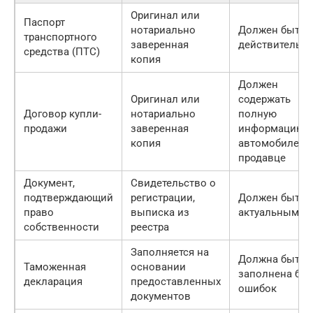
Оригинал или
Паспорт
нотариально
Должен быть
транспортного
заверенная
действительн
средства (ПТС)
копия
Должен
Оригинал или
содержать
Договор купли-
нотариально
полную
продажи
заверенная
информацию 
копия
автомобиле и
продавце
Документ,
Свидетельство о
подтверждающий
регистрации,
Должен быть
право
выписка из
актуальным
собственности
реестра
Заполняется на
Должна быть
Таможенная
основании
заполнена без
декларация
предоставленных
ошибок
документов