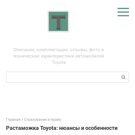
Перейти
к
контенту
Тойота: про автомобили
Описание, комплектации, отзывы, фото и
технические характеристики автомобилей
Toyota
Поиск:
Главная
»
Страхование и право
Растаможка Toyota: нюансы и особенности