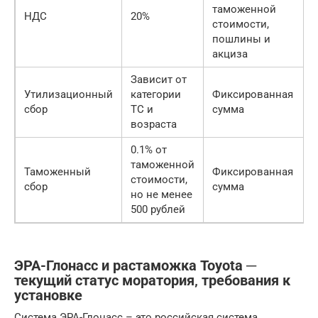
таможенной
НДС
20%
стоимости,
пошлины и
акциза
Зависит от
Утилизационный
категории
Фиксированная
сбор
ТС и
сумма
возраста
0.1% от
таможенной
Таможенный
Фиксированная
стоимости,
сбор
сумма
но не менее
500 рублей
ЭРА-Глонасс и растаможка Toyota ─
текущий статус моратория‚ требования к
установке
Система ЭРА-Глонасс – это российская система