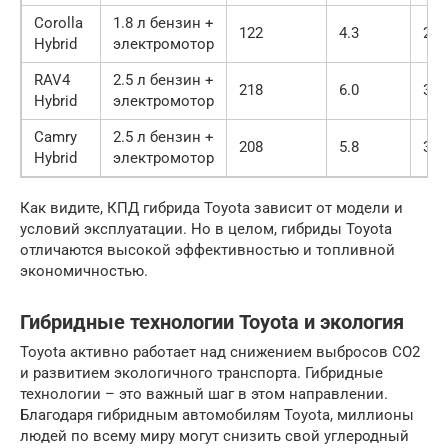
Corolla
1.8 л бензин +
122
4.3
28 
Hybrid
электромотор
RAV4
2.5 л бензин +
218
6.0
35 
Hybrid
электромотор
Camry
2.5 л бензин +
208
5.8
38 
Hybrid
электромотор
Как видите, КПД гибрида Toyota зависит от модели и
условий эксплуатации. Но в целом, гибриды Toyota
отличаются высокой эффективностью и топливной
экономичностью.
Гибридные технологии Toyota и экология
Toyota активно работает над снижением выбросов CO2
и развитием экологичного транспорта. Гибридные
технологии – это важный шаг в этом направлении.
Благодаря гибридным автомобилям Toyota, миллионы
людей по всему миру могут снизить свой углеродный