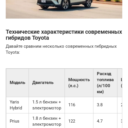
Технические характеристики современных
гибридов Toyota
Давайте сравним несколько современных гибридных
Toyota:
Расход
Мощность
топлива
Це
Модель
Двигатель
(л.с.)
(л/100
(ор
км)
Yaris
1.5 л бензин +
116
3.8
25 
Hybrid
электромотор
1.8 л бензин +
Prius
122
4.7
30 
электромотор