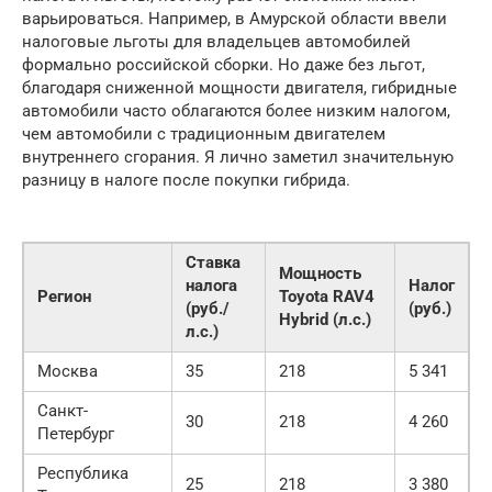
варьироваться. Например, в Амурской области ввели
налоговые льготы для владельцев автомобилей
формально российской сборки. Но даже без льгот,
благодаря сниженной мощности двигателя, гибридные
автомобили часто облагаются более низким налогом,
чем автомобили с традиционным двигателем
внутреннего сгорания. Я лично заметил значительную
разницу в налоге после покупки гибрида.
Ставка
Мощность
налога
Налог
Регион
Toyota RAV4
(руб./
(руб.)
Hybrid (л.с.)
л.с.)
Москва
35
218
5 341
Санкт-
30
218
4 260
Петербург
Республика
25
218
3 380