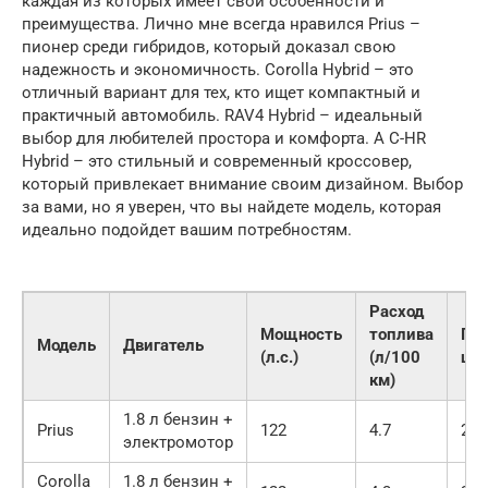
каждая из которых имеет свои особенности и
преимущества. Лично мне всегда нравился Prius –
пионер среди гибридов, который доказал свою
надежность и экономичность. Corolla Hybrid – это
отличный вариант для тех, кто ищет компактный и
практичный автомобиль. RAV4 Hybrid – идеальный
выбор для любителей простора и комфорта. А C-HR
Hybrid – это стильный и современный кроссовер,
который привлекает внимание своим дизайном. Выбор
за вами, но я уверен, что вы найдете модель, которая
идеально подойдет вашим потребностям.
Расход
Мощность
топлива
Пр
Модель
Двигатель
(л.с.)
(л/100
цен
км)
1.8 л бензин +
Prius
122
4.7
2 5
электромотор
Corolla
1.8 л бензин +