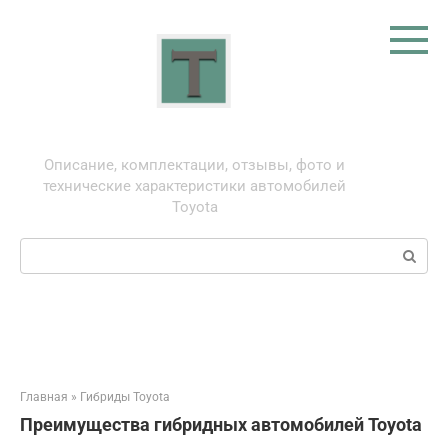
Перейти
к
контенту
Тойота: про автомобили
Описание, комплектации, отзывы, фото и
технические характеристики автомобилей
Toyota
Поиск:
Главная
»
Гибриды Toyota
Преимущества гибридных автомобилей Toyota