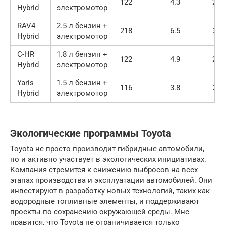
122
4.3
2 2
Hybrid
электромотор
RAV4
2.5 л бензин +
218
6.5
3 2
Hybrid
электромотор
C-HR
1.8 л бензин +
122
4.9
2 7
Hybrid
электромотор
Yaris
1.5 л бензин +
116
3.8
2 0
Hybrid
электромотор
Экологические программы Toyota
Toyota не просто производит гибридные автомобили,
но и активно участвует в экологических инициативах.
Компания стремится к снижению выбросов на всех
этапах производства и эксплуатации автомобилей. Они
инвестируют в разработку новых технологий, таких как
водородные топливные элементы, и поддерживают
проекты по сохранению окружающей среды. Мне
нравится, что Toyota не ограничивается только