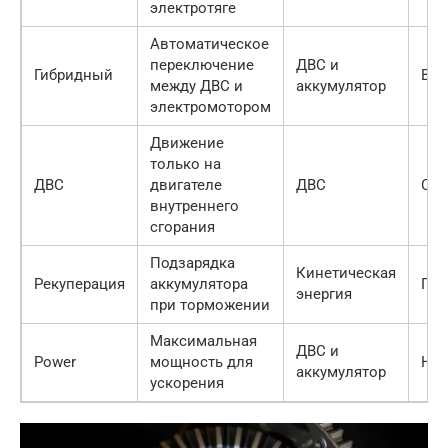
электротяге
Автоматическое
переключение
ДВС и
Гибридный
Выс
между ДВС и
аккумулятор
электромотором
Движение
только на
ДВС
двигателе
ДВС
Сре
внутреннего
сгорания
Подзарядка
Кинетическая
Рекуперация
аккумулятора
По
энергия
при торможении
Максимальная
ДВС и
Power
мощность для
Низ
аккумулятор
ускорения