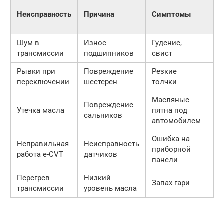
Сп
Неисправность
Причина
Симптомы
ус
Шум в
Износ
Гудение,
За
трансмиссии
подшипников
свист
по
Рывки при
Повреждение
Резкие
За
переключении
шестерен
толчки
ше
Масляные
Повреждение
За
Утечка масла
пятна под
сальников
са
автомобилем
Ошибка на
Ди
Неправильная
Неисправность
приборной
и 
работа e-CVT
датчиков
панели
да
Перегрев
Низкий
До
Запах гари
трансмиссии
уровень масла
за