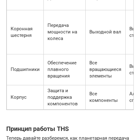
Передача
Коронная
Выс
мощности на
Выходной вал
шестерня
стал
колеса
Обеспечение
Все
Высо
Подшипники
плавного
вращающиеся
стал
вращения
элементы
Защита и
Все
Алю
Корпус
поддержка
компоненты
спл
компонентов
Принцип работы THS
Теперь давайте разберемся, как планетарная передача