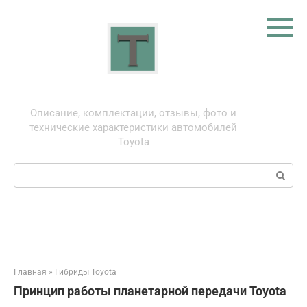
Перейти
к
контенту
Тойота: про автомобили
Описание, комплектации, отзывы, фото и
технические характеристики автомобилей
Toyota
Поиск:
Главная
»
Гибриды Toyota
Принцип работы планетарной передачи Toyota