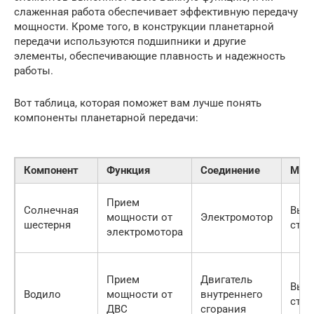
слаженная работа обеспечивает эффективную передачу
мощности. Кроме того, в конструкции планетарной
передачи используются подшипники и другие
элементы, обеспечивающие плавность и надежность
работы.
Вот таблица, которая поможет вам лучше понять
компоненты планетарной передачи:
Компонент
Функция
Соединение
Мат
Прием
Солнечная
Выс
мощности от
Электромотор
шестерня
стал
электромотора
Прием
Двигатель
Выс
Водило
мощности от
внутреннего
стал
ДВС
сгорания