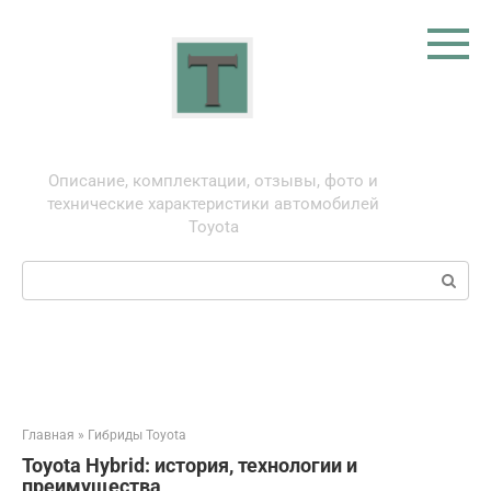
Перейти
к
контенту
Тойота: про автомобили
Описание, комплектации, отзывы, фото и
технические характеристики автомобилей
Toyota
Поиск:
Главная
»
Гибриды Toyota
Toyota Hybrid: история, технологии и
преимущества