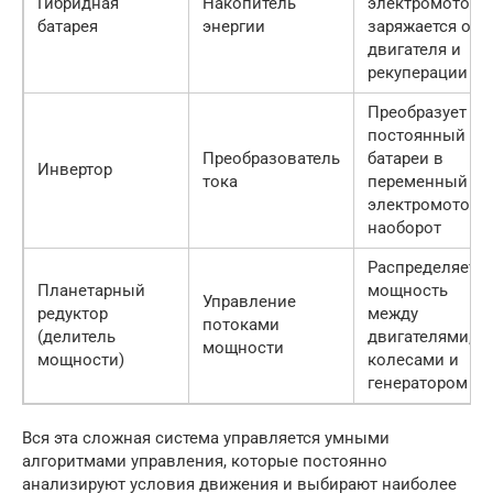
Гибридная
Накопитель
электромотора,
батарея
энергии
заряжается от
двигателя и
рекуперации
Преобразует
постоянный то
Преобразователь
батареи в
Инвертор
тока
переменный дл
электромотора 
наоборот
Распределяет
Планетарный
мощность
Управление
редуктор
между
потоками
(делитель
двигателями,
мощности
мощности)
колесами и
генератором
Вся эта сложная система управляется умными
алгоритмами управления, которые постоянно
анализируют условия движения и выбирают наиболее