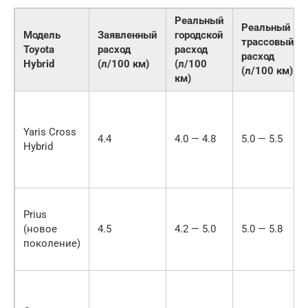
Реальный
Реальный
Модель
Заявленный
городской
трассовый
Toyota
расход
расход
расход
Hybrid
(л/100 км)
(л/100
(л/100 км)
км)
Yaris Cross
4.4
4.0 — 4.8
5.0 — 5.5
Hybrid
Prius
(новое
4.5
4.2 — 5.0
5.0 — 5.8
поколение)