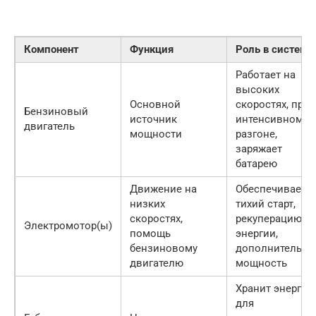
Компонент
Функция
Роль в системе
Работает на
высоких
Основной
скоростях, при
Бензиновый
источник
интенсивном
двигатель
мощности
разгоне,
заряжает
батарею
Движение на
Обеспечивает
низких
тихий старт,
скоростях,
рекуперацию
Электромотор(ы)
помощь
энергии,
бензиновому
дополнительну
двигателю
мощность
Хранит энергию
для