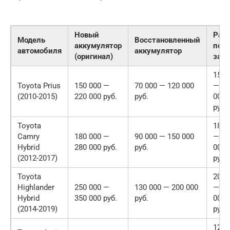
Новый
Раб
Модель
Восстановленный
аккумулятор
по
автомобиля
аккумулятор
(оригинал)
зам
15 0
Toyota Prius
150 000 —
70 000 — 120 000
— 25
(2010-2015)
220 000 руб.
руб.
000
руб.
Toyota
18 0
Camry
180 000 —
90 000 — 150 000
— 30
Hybrid
280 000 руб.
руб.
000
(2012-2017)
руб.
Toyota
20 0
Highlander
250 000 —
130 000 — 200 000
— 35
Hybrid
350 000 руб.
руб.
000
(2014-2019)
руб.
12 0