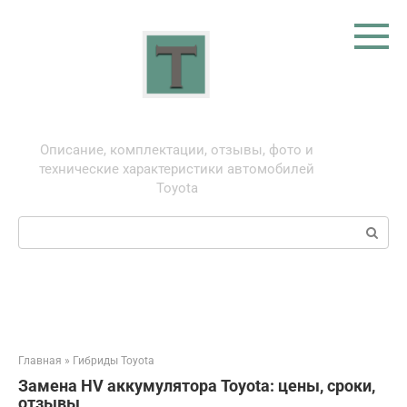
Перейти
к
контенту
Тойота: про автомобили
Описание, комплектации, отзывы, фото и
технические характеристики автомобилей
Toyota
Поиск:
Главная
»
Гибриды Toyota
Замена HV аккумулятора Toyota: цены, сроки,
отзывы