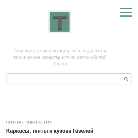
Перейти
к
контенту
Тойота: про автомобили
Описание, комплектации, отзывы, фото и
технические характеристики автомобилей
Toyota
Поиск:
Главная
»
Разное об авто
Каркасы, тенты и кузова Газелей