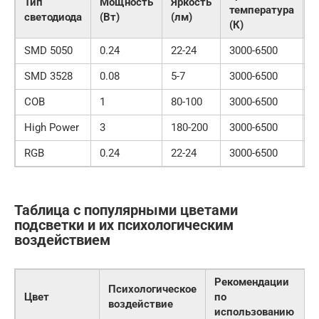
Тип
Мощность
Яркость
температура
р
светодиода
(Вт)
(лм)
(К)
(
SMD 5050
0.24
22-24
3000-6500
1
SMD 3528
0.08
5-7
3000-6500
1
COB
1
80-100
3000-6500
1
High Power
3
180-200
3000-6500
4
RGB
0.24
22-24
3000-6500
1
Таблица с популярными цветами
подсветки и их психологическим
воздействием
Рекомендации
Психологическое
Цвет
по
воздействие
использованию