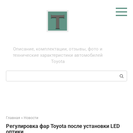
Перейти
к
контенту
Тойота: про автомобили
Описание, комплектации, отзывы, фото и
технические характеристики автомобилей
Toyota
Поиск:
Главная
»
Новости
Регулировка фар Toyota после установки LED
оптики