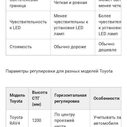
Четкая и ровная
граница
менее четкой
Менее
Более
Чувствительность
чувствительны к
чувствитель
к LED
установке LED
к установке
ламп
LED ламп
Обычно
Стоимость
Обычно дороже
дешевле
Параметры регулировки для разных моделей Toyota
Высота
Модель
Горизонтальная
СТГ
Особенности
Toyota
регулировка
(мм)
По центру
Toyota
Учитывать загру
1200
проезжей
RAV4
автомобиля
части