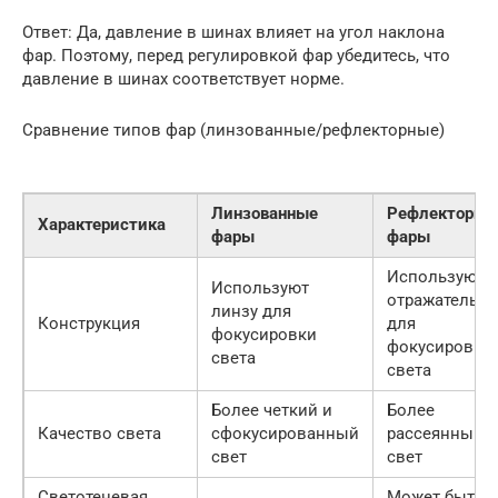
Ответ: Да, давление в шинах влияет на угол наклона
фар. Поэтому, перед регулировкой фар убедитесь, что
давление в шинах соответствует норме.
Сравнение типов фар (линзованные/рефлекторные)
Линзованные
Рефлекторны
Характеристика
фары
фары
Используют
Используют
отражатель
линзу для
Конструкция
для
фокусировки
фокусировки
света
света
Более четкий и
Более
Качество света
сфокусированный
рассеянный
свет
свет
Светотеневая
Может быть