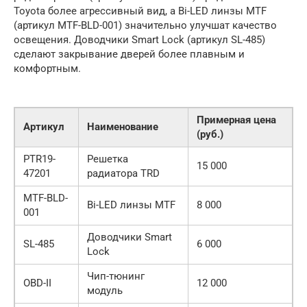
Toyota более агрессивный вид, а Bi-LED линзы MTF
(артикул MTF-BLD-001) значительно улучшат качество
освещения. Доводчики Smart Lock (артикул SL-485)
сделают закрывание дверей более плавным и
комфортным.
Примерная цена
Артикул
Наименование
(руб.)
PTR19-
Решетка
15 000
47201
радиатора TRD
MTF-BLD-
Bi-LED линзы MTF
8 000
001
Доводчики Smart
SL-485
6 000
Lock
Чип-тюнинг
OBD-II
12 000
модуль