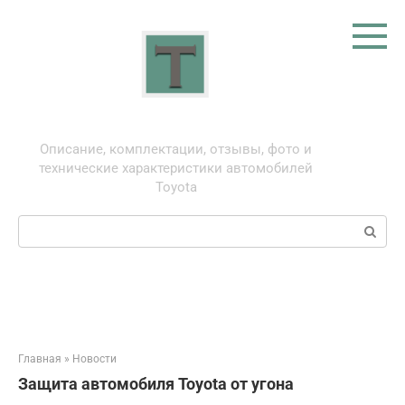
Перейти
к
контенту
Тойота: про автомобили
Описание, комплектации, отзывы, фото и
технические характеристики автомобилей
Toyota
Поиск:
Главная
»
Новости
Защита автомобиля Toyota от угона