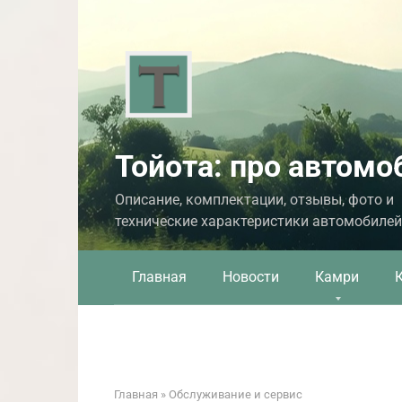
Перейти
к
контенту
Тойота: про автомо
Описание, комплектации, отзывы, фото и
технические характеристики автомобилей
Главная
Новости
Камри
Главная
»
Обслуживание и сервис