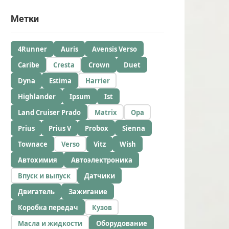
Метки
4Runner
Auris
Avensis Verso
Caribe
Cresta
Crown
Duet
Dyna
Estima
Harrier
Highlander
Ipsum
Ist
Land Cruiser Prado
Matrix
Opa
Prius
Prius V
Probox
Sienna
Townace
Verso
Vitz
Wish
Автохимия
Автоэлектроника
Впуск и выпуск
Датчики
Двигатель
Зажигание
Коробка передач
Кузов
Масла и жидкости
Оборудование