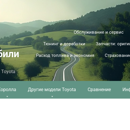
Обслуживание и сервис
Тюнинг и доработки
Запчасти: ориги
били
Расход топлива и экономия
Страховани
 Toyota
Королла
Другие модели Toyota
Сравнение
Ин