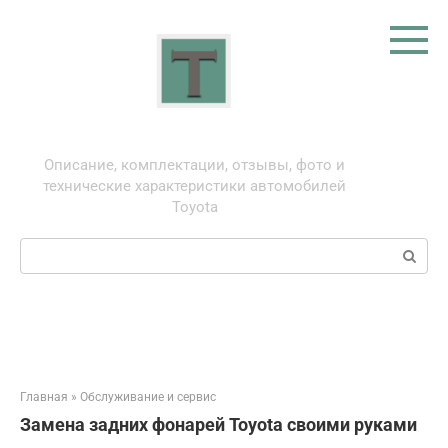
Перейти
к
контенту
Тойота: про автомобили
Описание, комплектации, отзывы, фото и
технические характеристики автомобилей
Toyota
Поиск:
Главная
»
Обслуживание и сервис
Замена задних фонарей Toyota своими руками