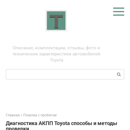
Перейти
к
контенту
Тойота: про автомобили
Описание, комплектации, отзывы, фото и
технические характеристики автомобилей
Toyota
Поиск:
Главная
»
Покупка с пробегом
Диагностика АКПП Toyota способы и методы
проверки