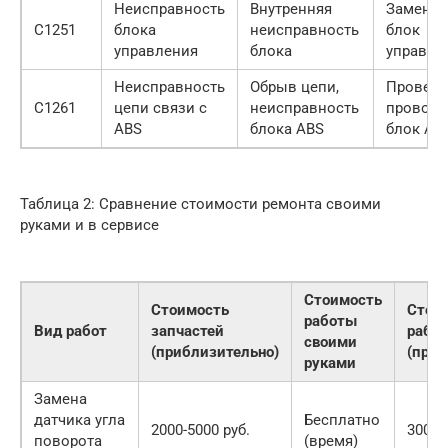
Неисправность
Внутренняя
Заменит
C1251
блока
неисправность
блок
управления
блока
управле
Неисправность
Обрыв цепи,
Провери
C1261
цепи связи с
неисправность
проводк
ABS
блока ABS
блок AB
Таблица 2: Сравнение стоимости ремонта своими
руками и в сервисе
Стоимость
Стоимость
Стои
работы
Вид работ
запчастей
работ
своими
(приблизительно)
(приб
руками
Замена
датчика угла
Бесплатно
2000-5000 руб.
3000-
поворота
(время)