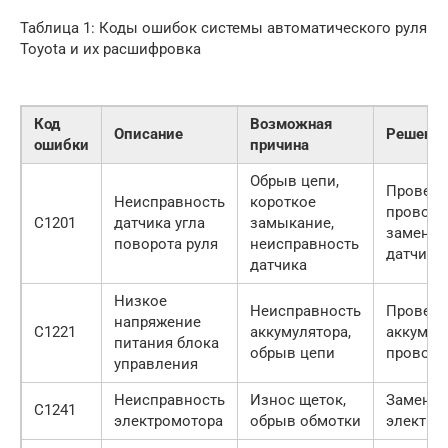
Таблица 1: Коды ошибок системы автоматического руля
Toyota и их расшифровка
Код
Возможная
Описание
Решени
ошибки
причина
Обрыв цепи,
Провери
Неисправность
короткое
проводк
C1201
датчика угла
замыкание,
заменит
поворота руля
неисправность
датчик
датчика
Низкое
Неисправность
Провери
напряжение
C1221
аккумулятора,
аккумуля
питания блока
обрыв цепи
проводк
управления
Неисправность
Износ щеток,
Заменит
C1241
электромотора
обрыв обмотки
электро