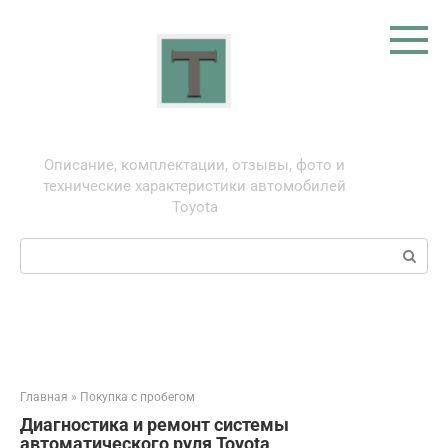
Перейти
к
контенту
Тойота: про автомобили
Описание, комплектации, отзывы, фото и
технические характеристики автомобилей
Toyota
Поиск:
Главная
»
Покупка с пробегом
Диагностика и ремонт системы
автоматического руля Toyota