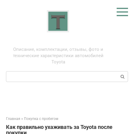
Перейти
к
контенту
Тойота: про автомобили
Описание, комплектации, отзывы, фото и
технические характеристики автомобилей
Toyota
Поиск:
Главная
»
Покупка с пробегом
Как правильно ухаживать за Toyota после
покупки