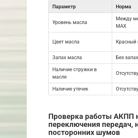
Параметр
Норма
Между ме
Уровень масла
MAX
Цвет масла
Красный 
Запах масла
Без запа
Наличие стружки в
Отсутств
масле
Наличие утечек
Отсутств
Проверка работы АКПП н
переключения передач, 
посторонних шумов