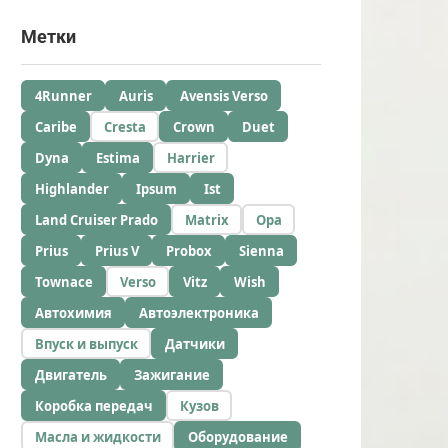
Метки
4Runner
Auris
Avensis Verso
Caribe
Cresta
Crown
Duet
Dyna
Estima
Harrier
Highlander
Ipsum
Ist
Land Cruiser Prado
Matrix
Opa
Prius
Prius V
Probox
Sienna
Townace
Verso
Vitz
Wish
Автохимия
Автоэлектроника
Впуск и выпуск
Датчики
Двигатель
Зажигание
Коробка передач
Кузов
Масла и жидкости
Оборудование