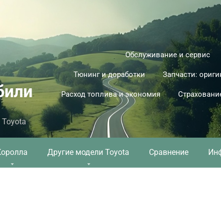
Обслуживание и сервис
Тюнинг и доработки
Запчасти: ориги
били
Расход топлива и экономия
Страховани
 Toyota
Королла
Другие модели Toyota
Сравнение
Ин