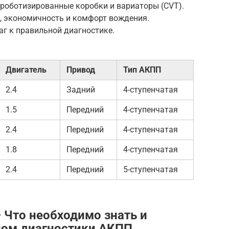
роботизированные коробки и вариаторы (CVT).
, экономичность и комфорт вождения.
г к правильной диагностике.
Двигатель
Привод
Тип АКПП
2.4
Задний
4-ступенчатая
1.5
Передний
4-ступенчатая
2.4
Передний
4-ступенчатая
1.8
Передний
4-ступенчатая
2.4
Передний
5-ступенчатая
 Что необходимо знать и
лом диагностики АКПП