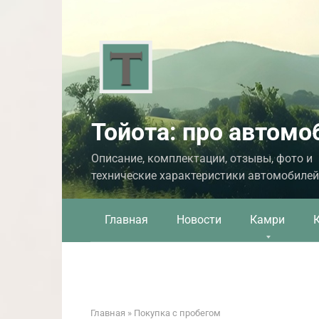
Перейти
к
контенту
Тойота: про автомо
Описание, комплектации, отзывы, фото и
технические характеристики автомобилей
Главная
Новости
Камри
Главная
»
Покупка с пробегом