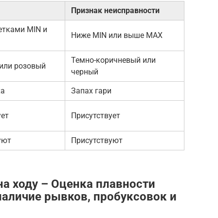
Признак неисправности
тками MIN и
Ниже MIN или выше MAX
Темно-коричневый или
или розовый
черный
ха
Запах гари
ует
Присутствует
уют
Присутствуют
а ходу – Оценка плавности
наличие рывков, пробуксовок и