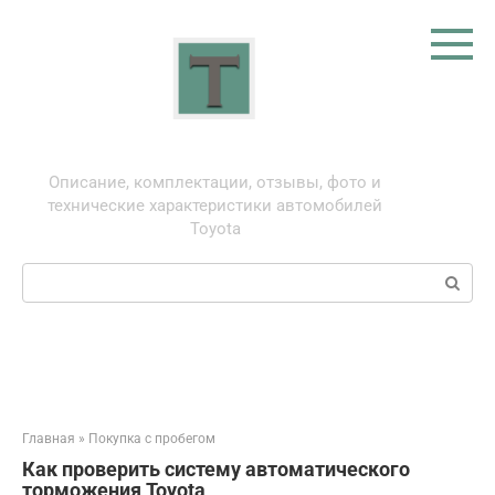
Перейти
к
контенту
Тойота: про автомобили
Описание, комплектации, отзывы, фото и
технические характеристики автомобилей
Toyota
Поиск:
Главная
»
Покупка с пробегом
Как проверить систему автоматического
торможения Toyota