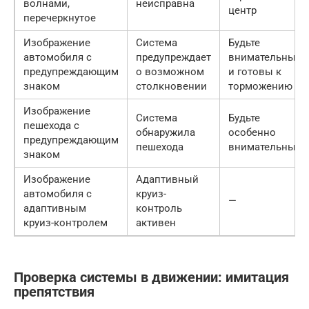
волнами,
неисправна
центр
перечеркнутое
Изображение
Система
Будьте
автомобиля с
предупреждает
внимательны
предупреждающим
о возможном
и готовы к
знаком
столкновении
торможению
Изображение
Система
Будьте
пешехода с
обнаружила
особенно
предупреждающим
пешехода
внимательны
знаком
Изображение
Адаптивный
автомобиля с
круиз-
—
адаптивным
контроль
круиз-контролем
активен
Проверка системы в движении: имитация
препятствия