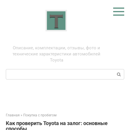
Перейти
к
контенту
Тойота: про автомобили
Описание, комплектации, отзывы, фото и
технические характеристики автомобилей
Toyota
Поиск:
Главная
»
Покупка с пробегом
Как проверить Toyota на залог: основные
способы