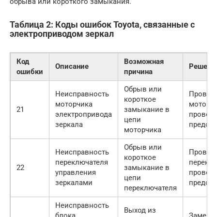
обрыва или короткого замыкания.
Таблица 2: Коды ошибок Toyota, связанные с
электроприводом зеркал
Код
Возможная
Описание
Решени
ошибки
причина
Обрыв или
Неисправность
Провер
короткое
моторчика
моторчи
21
замыкание в
электропривода
проводк
цепи
зеркала
предохр
моторчика
Обрыв или
Неисправность
Провер
короткое
переключателя
переклю
22
замыкание в
управления
проводк
цепи
зеркалами
предохр
переключателя
Неисправность
Выход из
блока
Заменит