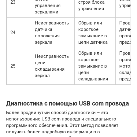
23
строя блока
управления
управл
управления
зеркалами
Неисправность
Обрыв или
Провер
датчика
короткое
датчик,
24
положения
замыкание в
проводк
зеркала
цепи датчика
предохр
Обрыв или
Провер
Неисправность
короткое
проводк
цепи
25
замыкание в
моторч
складывания
цепи
склады
зеркал
складывания
предохр
Диагностика с помощью USB com провода
Более продвинутый способ диагностики – это
использование USB com провода и специального
программного обеспечения. Этот метод позволяет
получить более подробную информацию о