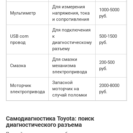
Для измерения
1000-5000
Мультиметр
напряжения, тока
О
руб.
и сопротивления
Для подключения
USB com
к
500-1500
Ж
провод
диагностическому
руб.
разъему
Для смазки
200-500
Смазка
механизма
Ж
руб.
электропривода
Запасной
Моторчик
2000-8000
П
моторчик на
электропривода
руб.
н
случай поломки
Самодиагностика Toyota: поиск
диагностического разъема