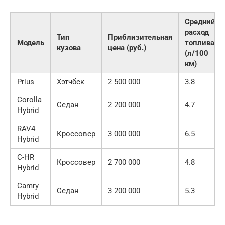
Средний
расход
Тип
Приблизительная
Модель
топлива
кузова
цена (руб.)
(л/100
км)
Prius
Хэтчбек
2 500 000
3.8
Corolla
Седан
2 200 000
4.7
Hybrid
RAV4
Кроссовер
3 000 000
6.5
Hybrid
C-HR
Кроссовер
2 700 000
4.8
Hybrid
Camry
Седан
3 200 000
5.3
Hybrid