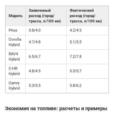
Заявленный
Фактический
Модель
расход (город/
расход (город/
трасса, л/100 км)
трасса, л/100 км)
Prius
3.8/4.0
4.2/4.5
Corolla
4.7/4.8
5.1/5.5
Hybrid
RAV4
6.5/6.7
7.2/7.8
Hybrid
C-HR
4.8/4.9
5.3/5.7
Hybrid
Camry
5.3/5.5
5.8/6.2
Hybrid
Экономия на топливе: расчеты и примеры