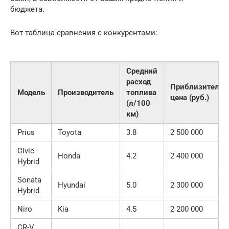
бюджета.
Вот таблица сравнения с конкурентами:
Средний
расход
Приблизительн
Модель
Производитель
топлива
цена (руб.)
(л/100
км)
Prius
Toyota
3.8
2 500 000
Civic
Honda
4.2
2 400 000
Hybrid
Sonata
Hyundai
5.0
2 300 000
Hybrid
Niro
Kia
4.5
2 200 000
CR-V