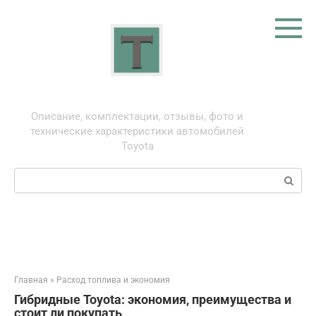
Перейти
к
контенту
Тойота: про автомобили
Описание, комплектации, отзывы, фото и
технические характеристики автомобилей
Toyota
Поиск:
Главная
»
Расход топлива и экономия
Гибридные Toyota: экономия, преимущества и
стоит ли покупать