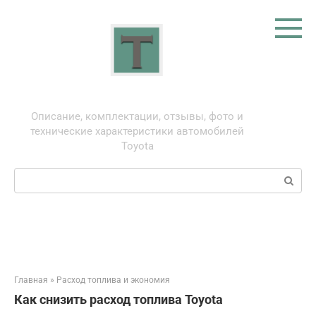
Перейти
к
контенту
Тойота: про автомобили
Описание, комплектации, отзывы, фото и
технические характеристики автомобилей
Toyota
Поиск:
Главная
»
Расход топлива и экономия
Как снизить расход топлива Toyota