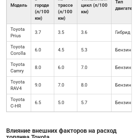
Тип
Модель
городе
трассе
цикл (л/100
двигателя
(л/100
(л/100
км)
км)
км)
Toyota
3.7
3.5
3.6
Гибрид
Prius
Toyota
6.0
4.5
5.3
Бензин
Corolla
Toyota
8.0
6.0
7.0
Бензин
Camry
Toyota
9.0
7.0
8.0
Бензин
RAV4
Toyota
6.5
5.0
5.7
Бензин
C-HR
Влияние внешних факторов на расход
топлива Toyota