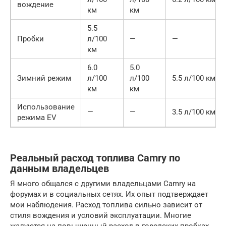
вождение
км
км
5.5
Пробки
л/100
—
—
км
6.0
5.0
Зимний режим
л/100
л/100
5.5 л/100 км
км
км
Использование
—
—
3.5 л/100 км
режима EV
Реальный расход топлива Camry по
данным владельцев
Я много общался с другими владельцами Camry на
форумах и в социальных сетях. Их опыт подтверждает
мои наблюдения. Расход топлива сильно зависит от
стиля вождения и условий эксплуатации. Многие