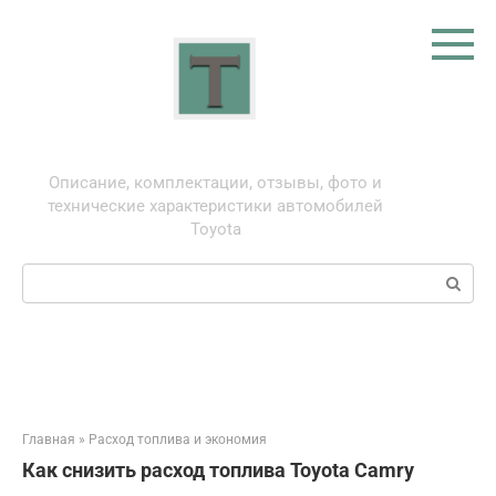
Перейти
к
контенту
Тойота: про автомобили
Описание, комплектации, отзывы, фото и
технические характеристики автомобилей
Toyota
Поиск:
Главная
»
Расход топлива и экономия
Как снизить расход топлива Toyota Camry