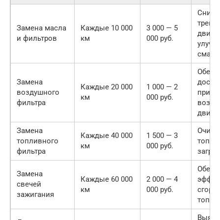
Снижа
трени
Замена масла
Каждые 10 000
3 000 — 5
двигат
и фильтров
км
000 руб.
улучш
смазк
Обесп
Замена
доста
Каждые 20 000
1 000 — 2
воздушного
прито
км
000 руб.
фильтра
возду
двига
Замена
Очища
Каждые 40 000
1 500 — 3
топливного
топли
км
000 руб.
фильтра
загря
Обесп
Замена
Каждые 60 000
2 000 — 4
эффек
свечей
км
000 руб.
сгора
зажигания
топли
Выявл