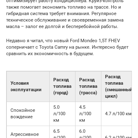
оптимизирует работу кондиционера. Круиз-контроль
также помогает экономить топливо на трассе. Но и
гибридная система требует внимания. Регулярное
техническое обслуживание и своевременная замена
масла – залог ее долгой и бесперебойной работы.
Недавно я читал, что новый Ford Mondeo 1,5T FHEV
соперничает с Toyota Camry на рынке. Интересно будет
сравнить их экономичность в будущем.
Расход
Расход
Расход
Условия
топлива
топлива
топлива
эксплуатации
(смешанный
(город)
(трасса)
цикл)
5.0
4.5
Спокойное
л/100
л/100
4.7 л/100 км
вождение
км
км
6.5
6.0
Агрессивное
л/100
л/100
6.2 л/100 км