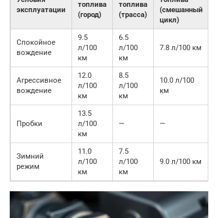
топлива
топлива
эксплуатации
(смешанный
(город)
(трасса)
цикл)
9.5
6.5
Спокойное
л/100
л/100
7.8 л/100 км
вождение
км
км
12.0
8.5
Агрессивное
10.0 л/100
л/100
л/100
вождение
км
км
км
13.5
Пробки
л/100
—
—
км
11.0
7.5
Зимний
л/100
л/100
9.0 л/100 км
режим
км
км