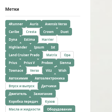
Метки
4Runner
Auris
Avensis Verso
Caribe
Cresta
Crown
Duet
Dyna
Estima
Harrier
Highlander
Ipsum
Ist
Land Cruiser Prado
Matrix
Opa
Prius
Prius V
Probox
Sienna
Townace
Verso
Vitz
Wish
Автохимия
Автоэлектроника
Впуск и выпуск
Датчики
Двигатель
Зажигание
Коробка передач
Кузов
Масла и жидкости
Оборудование