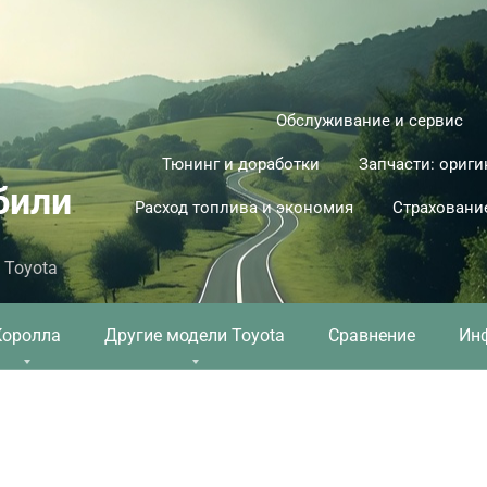
Обслуживание и сервис
Тюнинг и доработки
Запчасти: ориги
били
Расход топлива и экономия
Страховани
 Toyota
Королла
Другие модели Toyota
Сравнение
Ин