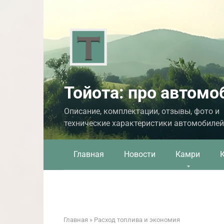
Перейти
к
контенту
Тойота: про автомо
Описание, комплектации, отзывы, фото и
технические характеристики автомобилей
Главная
Новости
Камри
Главная
»
Расход топлива и экономия