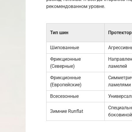
рекомендованном уровне.
Тип шин
Протектор
Шипованные
Агрессивн
Фрикционные
Направлен
(Северные)
ламелей
Фрикционные
Симметрич
(Европейские)
ламелями
Всесезонные
Универса
Специальн
Зимние Runflat
боковиной