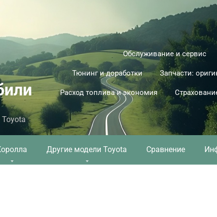
Обслуживание и сервис
Тюнинг и доработки
Запчасти: ориги
били
Расход топлива и экономия
Страховани
 Toyota
Королла
Другие модели Toyota
Сравнение
Ин