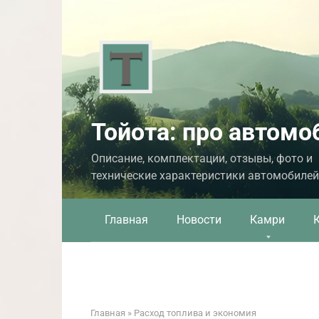
Перейти
к
контенту
Тойота: про автомо
Описание, комплектации, отзывы, фото и
технические характеристики автомобилей
Главная
Новости
Камри
Главная
»
Расход топлива и экономия