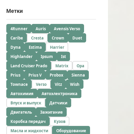
Метки
4Runner
Auris
Avensis Verso
Caribe
Cresta
Crown
Duet
Dyna
Estima
Harrier
Highlander
Ipsum
Ist
Land Cruiser Prado
Matrix
Opa
Prius
Prius V
Probox
Sienna
Townace
Verso
Vitz
Wish
Автохимия
Автоэлектроника
Впуск и выпуск
Датчики
Двигатель
Зажигание
Коробка передач
Кузов
Масла и жидкости
Оборудование