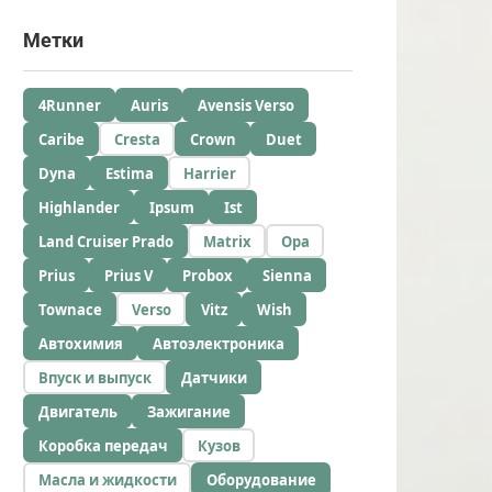
Метки
4Runner
Auris
Avensis Verso
Caribe
Cresta
Crown
Duet
Dyna
Estima
Harrier
Highlander
Ipsum
Ist
Land Cruiser Prado
Matrix
Opa
Prius
Prius V
Probox
Sienna
Townace
Verso
Vitz
Wish
Автохимия
Автоэлектроника
Впуск и выпуск
Датчики
Двигатель
Зажигание
Коробка передач
Кузов
Масла и жидкости
Оборудование