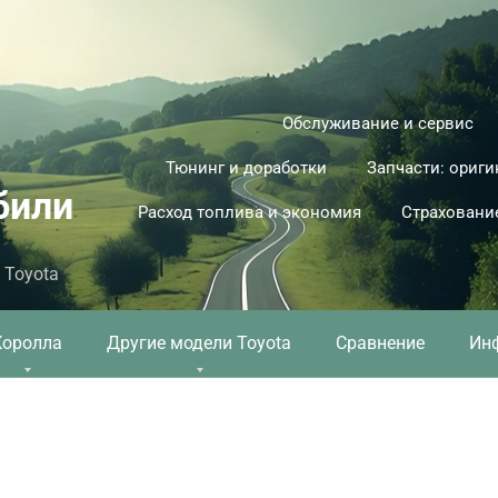
Обслуживание и сервис
Тюнинг и доработки
Запчасти: ориги
били
Расход топлива и экономия
Страховани
 Toyota
Королла
Другие модели Toyota
Сравнение
Ин