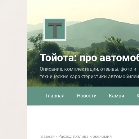
Перейти
к
контенту
Тойота: про автомо
Описание, комплектации, отзывы, фото и
технические характеристики автомобилей
Главная
Новости
Камри
Главная
»
Расход топлива и экономия