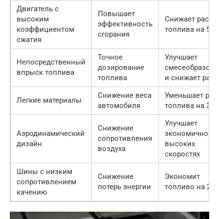
Двигатель с
Повышает
высоким
Снижает расхо
эффективность
коэффициентом
топлива на 5-1
сгорания
сжатия
Точное
Улучшает
Непосредственный
дозирование
смесеобразова
впрыск топлива
топлива
и снижает расх
Снижение веса
Уменьшает рас
Легкие материалы
автомобиля
топлива на 3-7
Улучшает
Снижение
Аэродинамический
экономичность
сопротивления
дизайн
высоких
воздуха
скоростях
Шины с низким
Снижение
Экономит
сопротивлением
потерь энергии
топливо на 2-5
качению