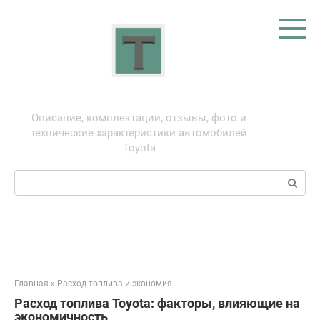
Перейти
к
контенту
Тойота: про автомобили
Описание, комплектации, отзывы, фото и
технические характеристики автомобилей
Toyota
Поиск:
Главная
»
Расход топлива и экономия
Расход топлива Toyota: факторы, влияющие на
экономичность