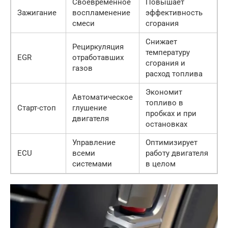
Своевременное
Повышает
Зажигание
воспламенение
эффективность
смеси
сгорания
Снижает
Рециркуляция
температуру
EGR
отработавших
сгорания и
газов
расход топлива
Экономит
Автоматическое
топливо в
Старт-стоп
глушение
пробках и при
двигателя
остановках
Управление
Оптимизирует
ECU
всеми
работу двигателя
системами
в целом