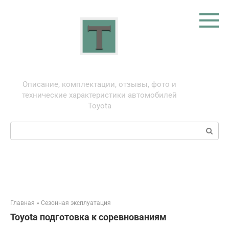
Перейти
к
контенту
Тойота: про автомобили
Описание, комплектации, отзывы, фото и
технические характеристики автомобилей
Toyota
Поиск:
Главная
»
Сезонная эксплуатация
Toyota подготовка к соревнованиям