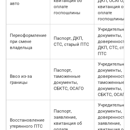
квитанция об
ДКП, ОСАГО,
авто
оплате
квитанция об
госпошлины
оплате
госпошлины
Учредительные
Переоформление
документы,
Паспорт, ДКП,
при смене
доверенность,
СТС, старый ПТС
владельца
ДКП, СТС, ста
ПТС
Учредительные
Паспорт,
документы,
Ввоз из-за
таможенные
доверенность,
границы
документы,
таможенные
СБКТС, ОСАГО
документы,
СБКТС, ОСАГО
Учредительные
Паспорт,
документы,
заявление,
доверенность,
Восстановление
квитанция об
заявление,
утерянного ПТС
оплате
квитанция об