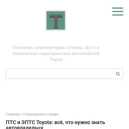
Перейти
к
контенту
Тойота: про автомобили
Описание, комплектации, отзывы, фото и
технические характеристики автомобилей
Toyota
Поиск:
Главная
»
Страхование и право
ПТС и ЭПТС Toyota: всё, что нужно знать
автовладельцу