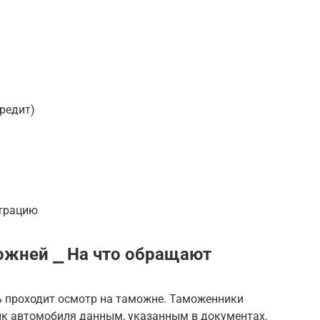
кредит)
страцию
ожней ⎯ На что обращают
 проходит осмотр на таможне. Таможенники
ик автомобиля данным, указанным в документах.