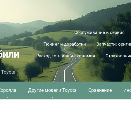
Обслуживание и сервис
Тюнинг и доработки
Запчасти: ориги
били
Расход топлива и экономия
Страховани
 Toyota
Королла
Другие модели Toyota
Сравнение
Ин