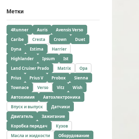
Метки
4Runner
Auris
Avensis Verso
Caribe
Cresta
Crown
Duet
Dyna
Estima
Harrier
Highlander
Ipsum
Ist
Land Cruiser Prado
Matrix
Opa
Prius
Prius V
Probox
Sienna
Townace
Verso
Vitz
Wish
Автохимия
Автоэлектроника
Впуск и выпуск
Датчики
Двигатель
Зажигание
Коробка передач
Кузов
Масла и жидкости
Оборудование