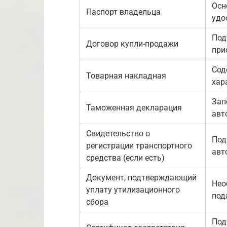
Осн
Паспорт владельца
удо
Под
Договор купли-продажи
при
Сод
Товарная накладная
хар
Зап
Таможенная декларация
авт
Свидетельство о
Под
регистрации транспортного
авт
средства (если есть)
Документ, подтверждающий
Нео
уплату утилизационного
под
сбора
Под