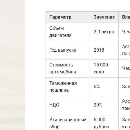
Параметр
Значение
Вли
Объем
2.0 литра
Чем
двигателя
Авт
Год выпуска
2018
по
Стоимость
15 000
Чем
автомобиля
евро
Таможенная
5%
Зав
пошлина
Рас
НДС
20%
та
Утилизационный
5 000
Зав
сбор
рублей
кла