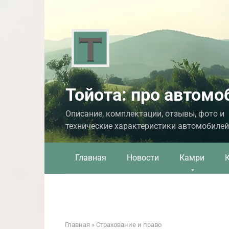
Перейти
к
контенту
Тойота: про автомо
Описание, комплектации, отзывы, фото и
технические характеристики автомобилей
Главная
Новости
Камри
Главная
»
Страхование и право