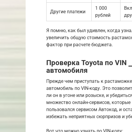
1 000
Вкл
Другие платежи
рублей
дру
Я помню, как был удивлен, когда узн
увеличить общую стоимость растамож
фактор при расчете бюджета.
Проверка Toyota по VIN 
автомобиля
Прежде чем приступать к растаможке
автомобиль по VIN-коду. Это позволит
ли он в угоне или розыске, и убедитьс
множество онлайн-сервисов, которые
пользовался сервисом Автокод, и ост
избежать неприятных сюрпризов и убе
Вот что можно узнать по VIN-коду: