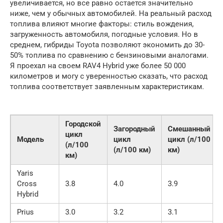
увеличивается, но все равно остается значительно
ниже, чем у обычных автомобилей. На реальный расход
топлива влияют многие факторы: стиль вождения,
загруженность автомобиля, погодные условия. Но в
среднем, гибриды Toyota позволяют экономить до 30-
50% топлива по сравнению с бензиновыми аналогами.
Я проехал на своем RAV4 Hybrid уже более 50 000
километров и могу с уверенностью сказать, что расход
топлива соответствует заявленным характеристикам.
Городской
Загородный
Смешанный
цикл
Модель
цикл
цикл (л/100
(л/100
(л/100 км)
км)
км)
Yaris
Cross
3.8
4.0
3.9
Hybrid
Prius
3.0
3.2
3.1