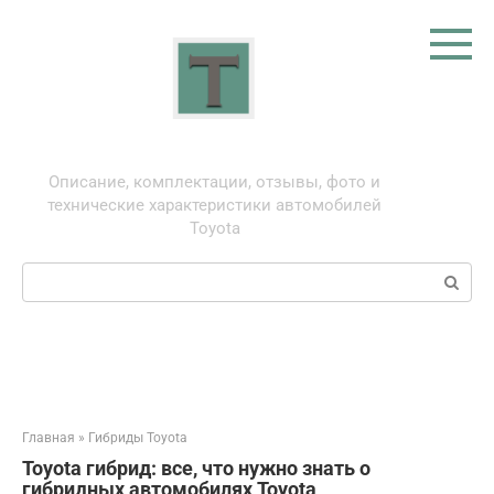
Перейти
к
контенту
Тойота: про автомобили
Описание, комплектации, отзывы, фото и
технические характеристики автомобилей
Toyota
Поиск:
Главная
»
Гибриды Toyota
Toyota гибрид: все, что нужно знать о
гибридных автомобилях Toyota