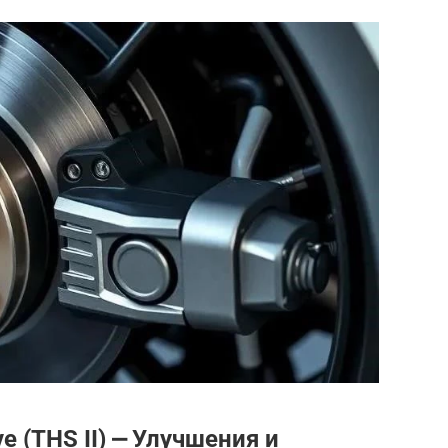
ve (THS II) ⎼ Улучшения и