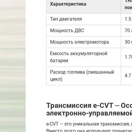
THS
Характеристика
по
Тип двигателя
1.5
Мощность ДВС
70 
Мощность электромотора
30 
Емкость аккумуляторной
1.7
батареи
Расход топлива (смешанный
4.7
цикл)
Трансмиссия e-CVT ⏤ Ос
электронно-управляемо
e-CVT – это уникальная трансмиссия,
Вместо этого она использует планета