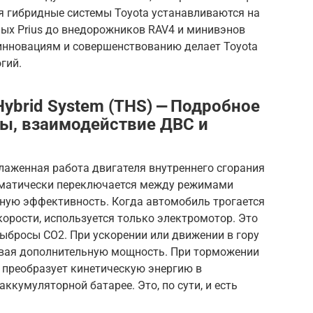
я гибридные системы Toyota устанавливаются на
ных Prius до внедорожников RAV4 и минивэнов
 инновациям и совершенствованию делает Toyota
гий.
ybrid System (THS) ⎼ Подробное
ы, взаимодействие ДВС и
слаженная работа двигателя внутреннего сгорания
томатически переключается между режимами
ную эффективность. Когда автомобиль трогается
корости, используется только электромотор. Это
выбросы CO2. При ускорении или движении в гору
ивая дополнительную мощность. При торможении
 преобразует кинетическую энергию в
аккумуляторной батарее. Это, по сути, и есть