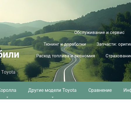
Обслуживание и сервис
Тюнинг и доработки
Запчасти: ориги
били
Расход топлива и экономия
Страховани
 Toyota
Королла
Другие модели Toyota
Сравнение
Ин