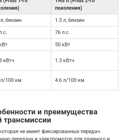
 (Prius 1-го
THS II (Prius 2-го
коления)
поколения)
 л, бензин
1.5 л, бензин
л.с.
76 л.с.
кВт
50 кВт
8 кВтч
1.3 кВтч
 л/100 км
4.6 л/100 км
обенности и преимущества
й трансмиссии
 которая не имеет фиксированных передач.
рную передачу и электромотор для плавного и