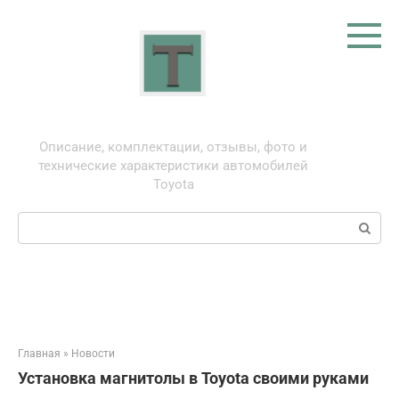
Перейти
к
контенту
Тойота: про автомобили
Описание, комплектации, отзывы, фото и
технические характеристики автомобилей
Toyota
Поиск:
Главная
»
Новости
Установка магнитолы в Toyota своими руками