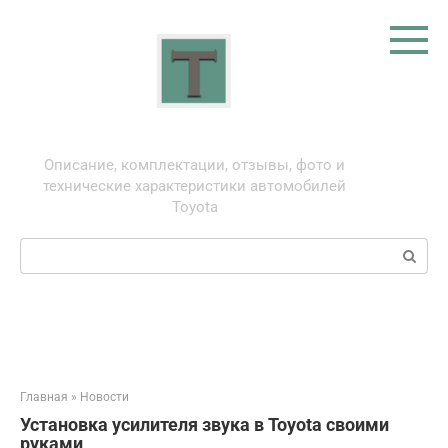
Перейти
к
контенту
Тойота: про автомобили
Описание, комплектации, отзывы, фото и
технические характеристики автомобилей
Toyota
Поиск:
Главная
»
Новости
Установка усилителя звука в Toyota своими
руками