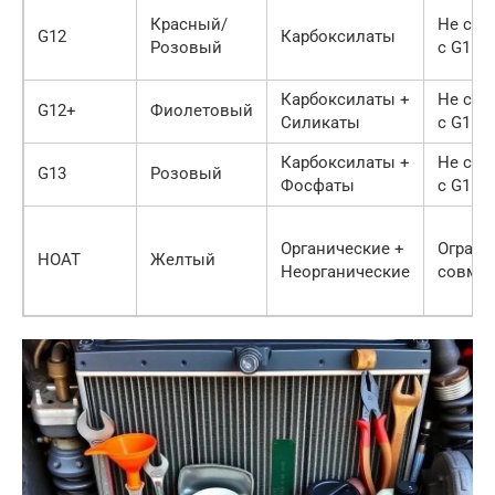
Красный/
Не сме
G12
Карбоксилаты
Розовый
с G11
Карбоксилаты +
Не сме
G12+
Фиолетовый
Силикаты
с G11
Карбоксилаты +
Не сме
G13
Розовый
Фосфаты
с G11
Органические +
Ограни
HOAT
Желтый
Неорганические
совмес