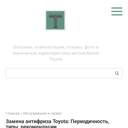
Перейти
к
контенту
Тойота: про автомобили
Описание, комплектации, отзывы, фото и
технические характеристики автомобилей
Toyota
Поиск:
Главная
»
Обслуживание и сервис
Замена антифриза Toyota: Периодичность,
типы, рекомендации