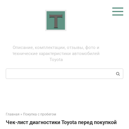
Перейти
к
контенту
Тойота: про автомобили
Описание, комплектации, отзывы, фото и
технические характеристики автомобилей
Toyota
Поиск:
Главная
»
Покупка с пробегом
Чек-лист диагностики Toyota перед покупкой