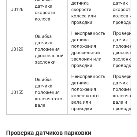
датчика
датчик
датчика
U0126
скорости
скорости
скорости
колеса или
колеса и
колеса
проводки
проводку
Неисправность
Проверить
Ошибка
датчика
датчик
датчика
положения
положени
U0129
положения
дроссельной
дроссельн
дроссельной
заслонки или
заслонки 
заслонки
проводки
проводку
Неисправность
Проверить
Ошибка
датчика
датчик
датчика
положения
положени
U0155
положения
коленчатого
коленчато
коленчатого
вала или
вала и
вала
проводки
проводку
Проверка датчиков парковки