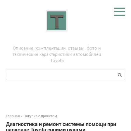
Перейти
к
контенту
Тойота: про автомобили
Описание, комплектации, отзывы, фото и
технические характеристики автомобилей
Toyota
Поиск:
Главная
»
Покупка с пробегом
Диагностика и ремонт системы помощи при
парковке Toyota своими руками