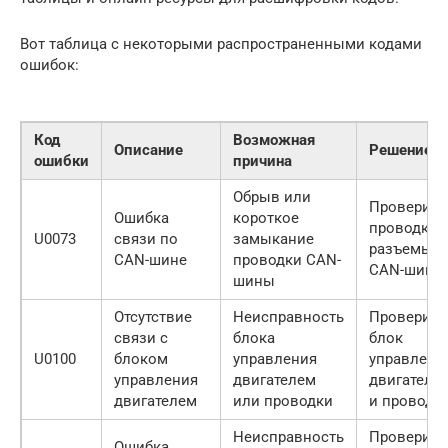
Вот таблица с некоторыми распространенными кодами
ошибок:
Код
Возможная
Описание
Решение
ошибки
причина
Обрыв или
Проверить
Ошибка
короткое
проводку 
U0073
связи по
замыкание
разъемы
CAN-шине
проводки CAN-
CAN-шины
шины
Отсутствие
Неисправность
Проверить
связи с
блока
блок
U0100
блоком
управления
управлени
управления
двигателем
двигателе
двигателем
или проводки
и проводк
Неисправность
Проверить
Ошибка