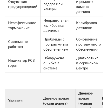
Отсутствие
и ремонт/
радара или
предупреждений
замена
камеры
датчика
Неправильная
Неэффективное
Калибровка
калибровка
торможение
датчиков
датчиков
Проблемы с
Обновление
Система не
программным
программного
работает
обеспечением
обеспечения
Обнаружена
Диагностика
Индикатор PCS
ошибка в
в сервисном
горит
системе
центре
Дневное
Дневное время
время
Ноч
Условия
(сухая дорога)
(мокрая
(су