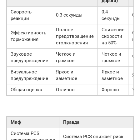
дорога)
Скорость
0.4
0.3 секунды
0.5
реакции
секунды
Полное
Снижение
Эффективность
Сн
предотвращение
скорости
торможения
на 
столкновения
на 50%
Звуковое
Четкое и
Четкое и
Чет
предупреждение
громкое
громкое
Визуальное
Яркое и
Яркое и
Ярк
предупреждение
заметное
заметное
Общая оценка
Отлично
Хорошо
Уд
Миф
Правда
Система PCS
Система PCS снижает риск