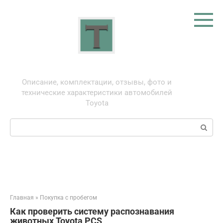
Перейти
к
контенту
Тойота: про автомобили
Описание, комплектации, отзывы, фото и
технические характеристики автомобилей
Toyota
Поиск:
Главная
»
Покупка с пробегом
Как проверить систему распознавания
животных Toyota PCS