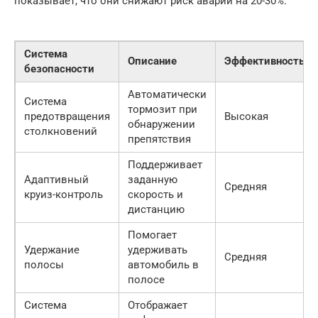
показывает, что они снижают риск аварий на 20-30%.
Система
Описание
Эффективность
безопасности
Автоматически
Система
тормозит при
предотвращения
Высокая
обнаружении
столкновений
препятствия
Поддерживает
Адаптивный
заданную
Средняя
круиз-контроль
скорость и
дистанцию
Помогает
Удержание
удерживать
Средняя
полосы
автомобиль в
полосе
Система
Отображает