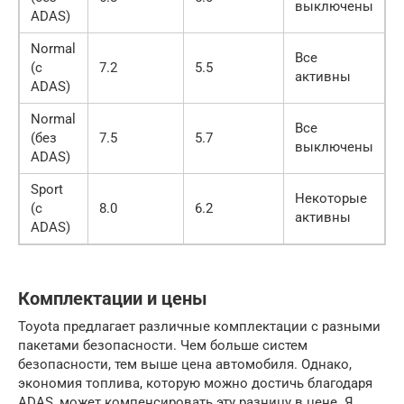
выключены
ADAS)
Normal
Все
(с
7.2
5.5
активны
ADAS)
Normal
Все
(без
7.5
5.7
выключены
ADAS)
Sport
Некоторые
(с
8.0
6.2
активны
ADAS)
Комплектации и цены
Toyota предлагает различные комплектации с разными
пакетами безопасности. Чем больше систем
безопасности, тем выше цена автомобиля. Однако,
экономия топлива, которую можно достичь благодаря
ADAS, может компенсировать эту разницу в цене. Я