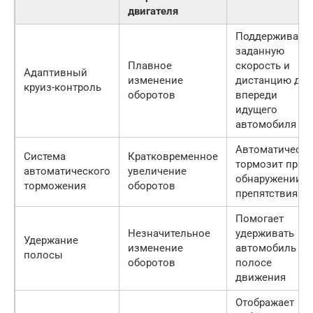
двигателя
Поддерживает
заданную
Плавное
скорость и
Адаптивный
изменение
дистанцию до
круиз-контроль
оборотов
впереди
идущего
автомобиля
Автоматически
Система
Кратковременное
тормозит при
автоматического
увеличение
обнаружении
торможения
оборотов
препятствия
Помогает
Незначительное
удерживать
Удержание
изменение
автомобиль в
полосы
оборотов
полосе
движения
Отображает