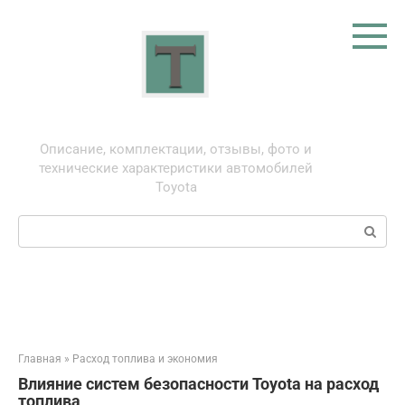
Перейти
к
контенту
Тойота: про автомобили
Описание, комплектации, отзывы, фото и
технические характеристики автомобилей
Toyota
Поиск:
Главная
»
Расход топлива и экономия
Влияние систем безопасности Toyota на расход
топлива