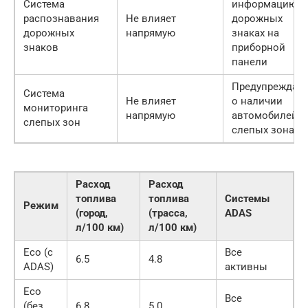
Система
информацию о
распознавания
Не влияет
дорожных
дорожных
напрямую
знаках на
знаков
приборной
панели
Предупреждает
Система
Не влияет
о наличии
мониторинга
напрямую
автомобилей в
слепых зон
слепых зонах
Расход
Расход
топлива
топлива
Системы
Режим
(город,
(трасса,
ADAS
л/100 км)
л/100 км)
Eco (с
Все
6.5
4.8
ADAS)
активны
Eco
Все
(без
6.8
5.0