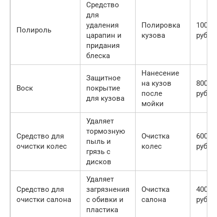
Средство
для
удаления
Полировка
1000-
Полироль
царапин и
кузова
руб.
придания
блеска
Нанесение
Защитное
на кузов
800-2
Воск
покрытие
после
руб.
для кузова
мойки
Удаляет
тормозную
Средство для
Очистка
600-1
пыль и
очистки колес
колес
руб.
грязь с
дисков
Удаляет
Средство для
загрязнения
Очистка
400-1
очистки салона
с обивки и
салона
руб.
пластика