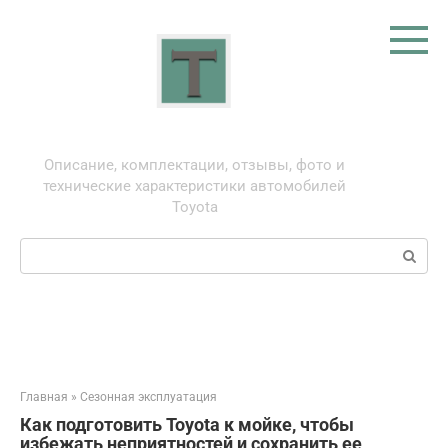
Перейти
к
контенту
Тойота: про автомобили
Описание, комплектации, отзывы, фото и
технические характеристики автомобилей
Toyota
Поиск:
Главная
»
Сезонная эксплуатация
Как подготовить Toyota к мойке, чтобы
избежать неприятностей и сохранить ее