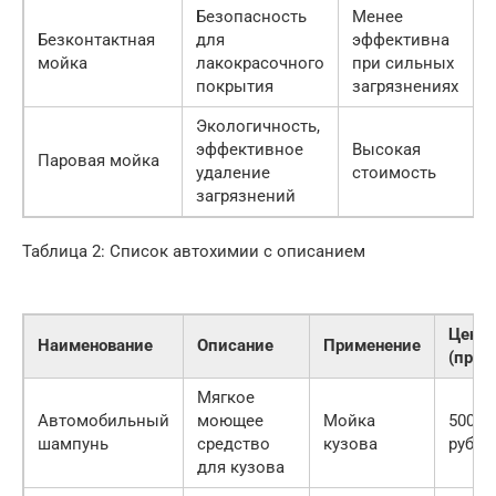
Безопасность
Менее
Безконтактная
для
эффективна
мойка
лакокрасочного
при сильных
покрытия
загрязнениях
Экологичность,
эффективное
Высокая
Паровая мойка
удаление
стоимость
загрязнений
Таблица 2: Список автохимии с описанием
Цена
Наименование
Описание
Применение
(прим
Мягкое
Автомобильный
моющее
Мойка
500-1
шампунь
средство
кузова
руб.
для кузова