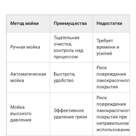
Метод мойки
Преимущества
Недостатки
Тщательная
Требует
очистка,
Ручная мойка
времени и
контроль над
усилий
процессом
Риск
Автоматическая
Быстрота,
повреждения
мойка
удобство
лакокрасочного
покрытия
Риск
повреждения
Мойка
Эффективное
лакокрасочного
высокого
удаление грязи
покрытия при
давления
неправильном
использовании