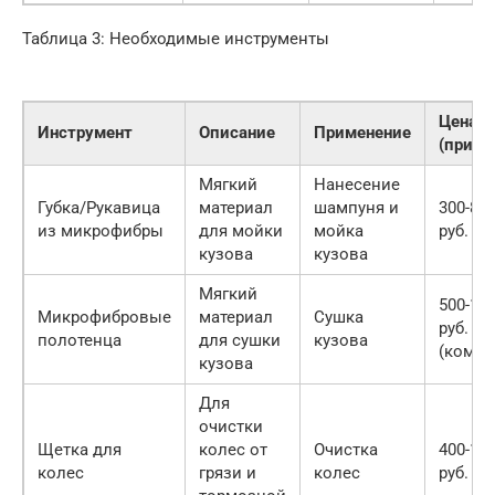
Таблица 3: Необходимые инструменты
Цена
Инструмент
Описание
Применение
(приме
Мягкий
Нанесение
Губка/Рукавица
материал
шампуня и
300-80
из микрофибры
для мойки
мойка
руб.
кузова
кузова
Мягкий
500-15
Микрофибровые
материал
Сушка
руб.
полотенца
для сушки
кузова
(компл
кузова
Для
очистки
Щетка для
колес от
Очистка
400-10
колес
грязи и
колес
руб.