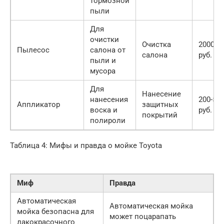
тормозной
пыли
Для
очистки
Очистка
2000-1
Пылесос
салона от
салона
руб.
пыли и
мусора
Для
Нанесение
нанесения
200-50
Аппликатор
защитных
воска и
руб.
покрытий
полироли
Таблица 4: Мифы и правда о мойке Toyota
Миф
Правда
Автоматическая
Автоматическая мойка
мойка безопасна для
может поцарапать
лакокрасочного