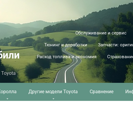
Обслуживание и сервис
Тюнинг и доработки
Запчасти: ориги
били
Расход топлива и экономия
Страховани
 Toyota
Королла
Другие модели Toyota
Сравнение
Ин