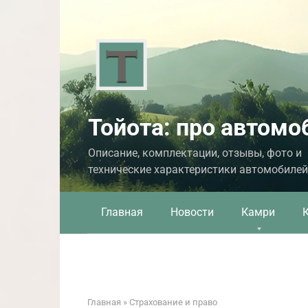
Перейти
к
контенту
Тойота: про автомо
Описание, комплектации, отзывы, фото и
технические характеристики автомобилей
Главная
Новости
Камри
Главная
»
Страхование и право