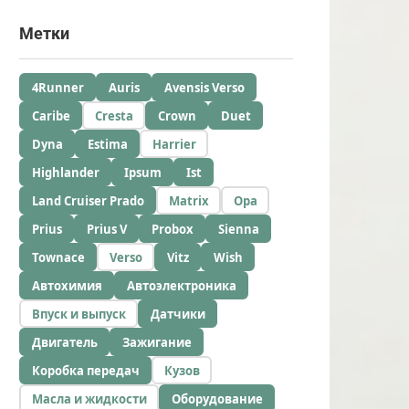
Метки
4Runner
Auris
Avensis Verso
Caribe
Cresta
Crown
Duet
Dyna
Estima
Harrier
Highlander
Ipsum
Ist
Land Cruiser Prado
Matrix
Opa
Prius
Prius V
Probox
Sienna
Townace
Verso
Vitz
Wish
Автохимия
Автоэлектроника
Впуск и выпуск
Датчики
Двигатель
Зажигание
Коробка передач
Кузов
Масла и жидкости
Оборудование