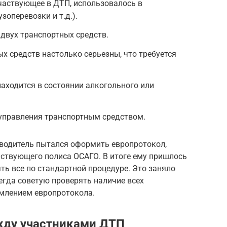
участвующее в ДТП, использовалось в
зоперевозки и т.д.).
 двух транспортных средств.
х средств настолько серьезны, что требуется
находится в состоянии алкогольного или
 управления транспортным средством.
 водитель пытался оформить европротокол,
ействующего полиса ОСАГО. В итоге ему пришлось
ь все по стандартной процедуре. Это заняло
сегда советую проверять наличие всех
млением европротокола.
жду участниками ДТП