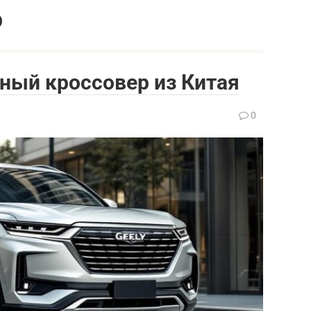
р
йный кроссовер из Китая
0