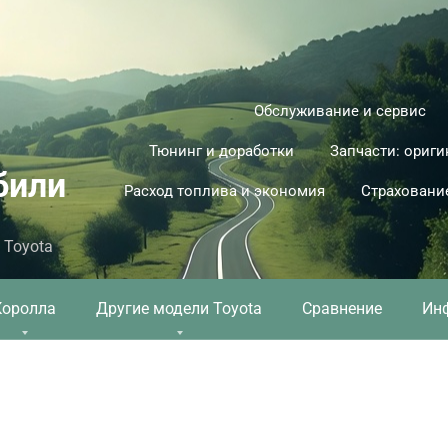
Обслуживание и сервис
Тюнинг и доработки
Запчасти: ориги
били
Расход топлива и экономия
Страховани
 Toyota
Королла
Другие модели Toyota
Сравнение
Ин