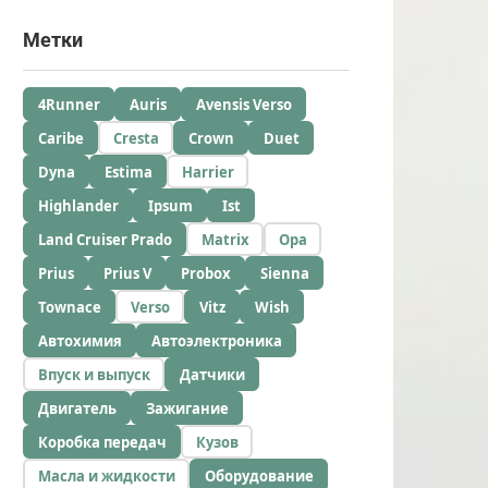
Метки
4Runner
Auris
Avensis Verso
Caribe
Cresta
Crown
Duet
Dyna
Estima
Harrier
Highlander
Ipsum
Ist
Land Cruiser Prado
Matrix
Opa
Prius
Prius V
Probox
Sienna
Townace
Verso
Vitz
Wish
Автохимия
Автоэлектроника
Впуск и выпуск
Датчики
Двигатель
Зажигание
Коробка передач
Кузов
Масла и жидкости
Оборудование