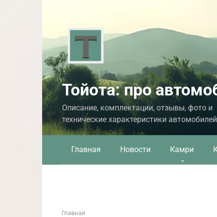
Перейти
к
контенту
Тойота: про автомо
Описание, комплектации, отзывы, фото и
технические характеристики автомобилей
Главная
Новости
Камри
Главная