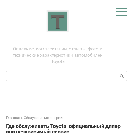
Перейти
к
контенту
Тойота: про автомобили
Описание, комплектации, отзывы, фото и
технические характеристики автомобилей
Toyota
Поиск:
Главная
»
Обслуживание и сервис
Где обслуживать Toyota: официальный дилер
или независимый сервис