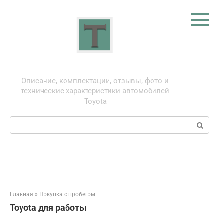
Перейти
к
контенту
Тойота: про автомобили
Описание, комплектации, отзывы, фото и
технические характеристики автомобилей
Toyota
Поиск:
Главная
»
Покупка с пробегом
Toyota для работы