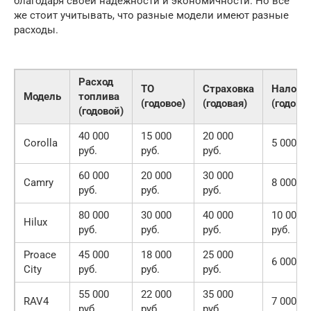
благодаря своей надежности и экономичности. Но все
же стоит учитывать, что разные модели имеют разные
расходы.
Расход
ТО
Страховка
Налоги
Модель
топлива
(годовое)
(годовая)
(годовы
(годовой)
40 000
15 000
20 000
Corolla
5 000 ру
руб.
руб.
руб.
60 000
20 000
30 000
Camry
8 000 ру
руб.
руб.
руб.
80 000
30 000
40 000
10 000
Hilux
руб.
руб.
руб.
руб.
Proace
45 000
18 000
25 000
6 000 ру
City
руб.
руб.
руб.
55 000
22 000
35 000
RAV4
7 000 ру
руб.
руб.
руб.