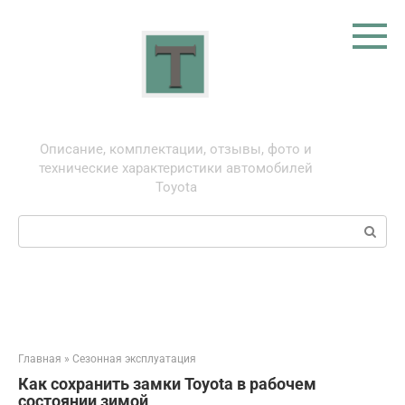
Перейти
к
контенту
Тойота: про автомобили
Описание, комплектации, отзывы, фото и
технические характеристики автомобилей
Toyota
Поиск:
Главная
»
Сезонная эксплуатация
Как сохранить замки Toyota в рабочем
состоянии зимой