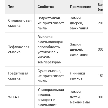
Цена
Тип
Свойства
Применение
(орие
Водостойкая,
Замки
Силиконовая
не притягивает
дверей,
200-40
смазка
пыль
зажигания
Высокая
смазывающая
Замки
Тефлоновая
способность,
дверей,
300-50
смазка
устойчива к
зажигания
низким
температурам
Сухая смазка,
Графитовая
Личинки
не притягивает
150-30
смазка
замков
пыль
Универсальная
Замки,
смазка,
WD-40
петли,
300-50
очищает и
механизмы
смазывает